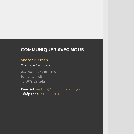
COMMUNIQUER AVEC NOUS
Andrea Kiernan
Mortgage Associate
703 ‐ 9819 104 Street NW
Edmonton, AB
T5K 0Y8, Canada
Courriel:
andreak@dominionlending.ca
Téléphone:
780-700-3631