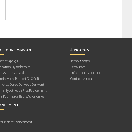
AT D’UNE MAISON
À PROPOS
 Achat Aperçu
Témoignages
obation Hypothécaire
Ressources
e Vs Taux Variable
Prêteurs et associations
dre Votre Rapport De Crédit
Contactez-nous
ner La Durée Qui Vous Convient
otre Hypothèque Plus Rapidement
ns Pour Travailleurs Autonomes
NANCEMENT
teurs de refinancement