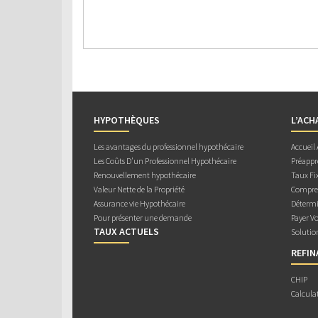
HYPOTHÈQUES
L’ACH
Les avantages du professionnel hypothécaire
Accueil
Les Coûts D’un Professionnel Hypothécaire
Préappr
Renouvellement hypothécaire
Taux Fix
Valeur Nette de la Propriété
Compren
Assurance vie Hypothécaire
Détermi
Pour présenter une demande
Payer V
TAUX ACTUELS
Solutio
REFI
CHIP
Calcula