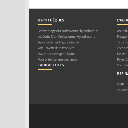
HYPOTHÈQUES
L’ACH
Les avantages du professionnel hypothécaire
Accueil
Les Coûts D’un Professionnel Hypothécaire
Préappr
Renouvellement hypothécaire
Taux Fix
Valeur Nette de la Propriété
Compren
Assurance vie Hypothécaire
Détermi
Pour présenter une demande
Payer V
TAUX ACTUELS
Solutio
REFI
CHIP
Calcula