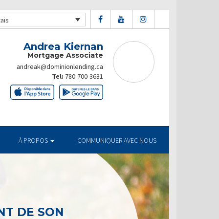
ais
Andrea Kiernan
Mortgage Associate
andreak@dominionlending.ca
Tel:
780-700-3631
À PROPOS
COMMUNIQUER AVEC NOUS
T DE SON