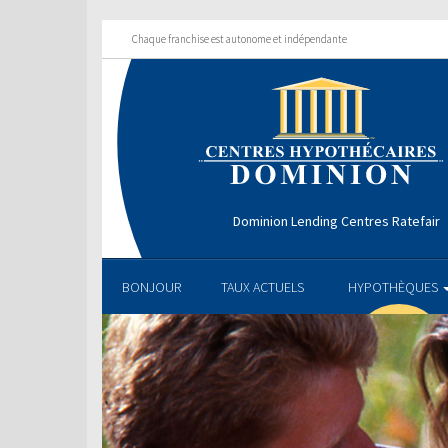
Chaque franchise est autonome et indépendante
Dominion Lending Centres Ratefair
BONJOUR
TAUX ACTUELS
HYPOTHÈQUES