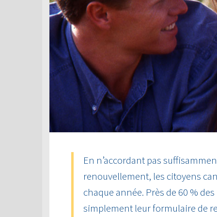
En n’accordant pas suffisamment 
renouvellement, les citoyens can
chaque année. Près de 60 % des
simplement leur formulaire de r