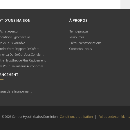
AT D’UNE MAISON
À PROPOS
 Achat Aperçu
Témoignages
obation Hypothécaire
Ressources
e Vs Taux Variable
Prêteurs et associations
dre Votre Rapport De Crédit
Contactez-nous
ner La Durée Qui Vous Convient
otre Hypothèque Plus Rapidement
ns Pour Travailleurs Autonomes
NANCEMENT
teurs de refinancement
© 2026 Centres Hypothécaires Dominion
Conditions d’utilisation
|
Politique de confidenti