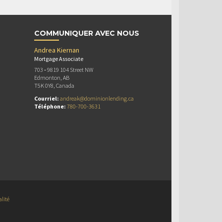
COMMUNIQUER AVEC NOUS
Andrea Kiernan
Mortgage Associate
703 ‐ 9819 104 Street NW
Edmonton, AB
T5K 0Y8, Canada
Courriel:
andreak@dominionlending.ca
Téléphone:
780-700-3631
alité