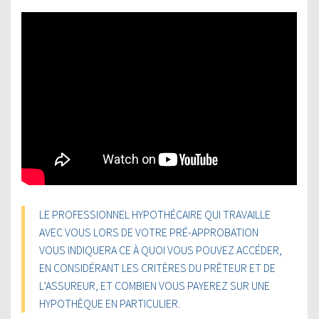
LE PROFESSIONNEL HYPOTHÉCAIRE QUI TRAVAILLE
AVEC VOUS LORS DE VOTRE PRÉ-APPROBATION
VOUS INDIQUERA CE À QUOI VOUS POUVEZ ACCÉDER,
EN CONSIDÉRANT LES CRITÈRES DU PRÊTEUR ET DE
L’ASSUREUR, ET COMBIEN VOUS PAYEREZ SUR UNE
HYPOTHÈQUE EN PARTICULIER.